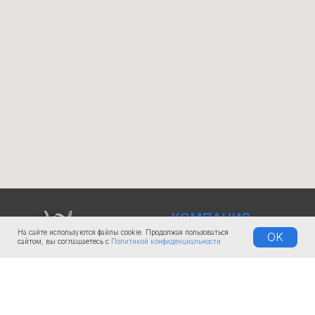
КОМПАНИЯ
На сайте используются файлы cookie. Продолжая пользоваться
OK
О нас
сайтом, вы соглашаетесь с
Политикой конфиденциальности
Документы
Доставка
Лизинг и рассрочка