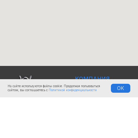
КОМПАНИЯ
На сайте используются файлы cookie. Продолжая пользоваться
OK
О нас
сайтом, вы соглашаетесь с
Политикой конфиденциальности
Документы
Доставка
Лизинг и рассрочка
Услуги и сервис
ООО «Иньшу» © Inshu Ltd |
Shandong Tongjia Intelligent