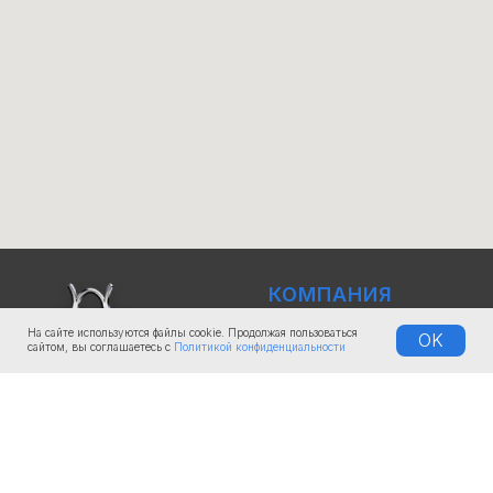
КОМПАНИЯ
О нас
На сайте используются файлы cookie. Продолжая пользоваться
OK
сайтом, вы соглашаетесь с
Политикой конфиденциальности
Документы
Доставка
Лизинг и рассрочка
Услуги и сервис
ООО «Иньшу» © Inshu Ltd |