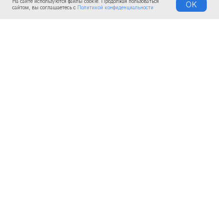
На сайте используются файлы cookie. Продолжая пользоваться
OK
сайтом, вы соглашаетесь с
Политикой конфиденциальности
КОМПАНИЯ
О нас
Документы
Доставка
Лизинг и рассрочка
Услуги и сервис
ООО «Иньшу» © Inshu Ltd |
Shandong Tongjia Intelligent
Equipment Co., Ltd. 2025
ОГРН 1180280032833
ИНН 0274938014
Политика конфиденциальности
🔸
Разработка сайта
ПРОДУКЦИЯ
БЛОГ И
ПОРТФОЛИО
Каталог продукции
Наши работы