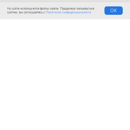
На сайте используются файлы cookie. Продолжая пользоваться
OK
сайтом, вы соглашаетесь с
Политикой конфиденциальности
КОМПАНИЯ
О нас
Документы
Доставка
Лизинг и рассрочка
Услуги и сервис
ООО «Иньшу» © Inshu Ltd |
Shandong Tongjia Intelligent
Equipment Co., Ltd. 2025
ОГРН 1180280032833
ИНН 0274938014
Политика конфиденциальности
🔸
Разработка сайта
ПРОДУКЦИЯ
БЛОГ И