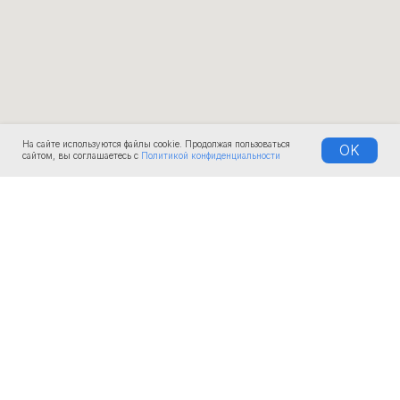
На сайте используются файлы cookie. Продолжая пользоваться
OK
сайтом, вы соглашаетесь с
Политикой конфиденциальности
КОМПАНИЯ
О нас
Документы
Доставка
Лизинг и рассрочка
Услуги и сервис