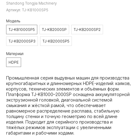
Shandong Tongjia Machinery
Артикул:
TJ-KB1000SP5
Модель
TJ-KB1000SP5
TJ-KB2000SP
TJ-KB2000SP2
TJ-KB2000SP3
TJ-KB2000SP5
Материал
HDPE
Промышленная серия выдувных машин для производства
крупногабаритных и длинномерных HDPE-изделий: каяков,
корпусов, технических элементов и объёмных форм.
Платформа TJ-KB1000–2000SP оснащена аккумуляторной
экструзионной головкой, диагональной системой
смыкания и жёсткой рамой, что обеспечивает
равномерное распределение расплава, стабильную
толщину стенки и точную геометрию по всей длине
изделия. Подходит для серийного производства и
тяжёлых режимов эксплуатации с увеличенными
габаритами и рабочими ходами.