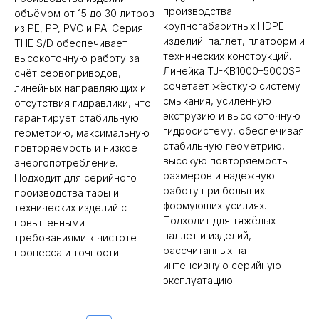
производства
объёмом от 15 до 30 литров
крупногабаритных HDPE-
из PE, PP, PVC и PA. Серия
изделий: паллет, платформ и
THE S/D обеспечивает
технических конструкций.
высокоточную работу за
Линейка TJ-KB1000–5000SP
счёт сервоприводов,
сочетает жёсткую систему
линейных направляющих и
смыкания, усиленную
отсутствия гидравлики, что
экструзию и высокоточную
гарантирует стабильную
гидросистему, обеспечивая
геометрию, максимальную
стабильную геометрию,
повторяемость и низкое
высокую повторяемость
энергопотребление.
размеров и надёжную
Подходит для серийного
работу при больших
производства тары и
формующих усилиях.
технических изделий с
Подходит для тяжёлых
повышенными
паллет и изделий,
требованиями к чистоте
рассчитанных на
процесса и точности.
интенсивную серийную
эксплуатацию.