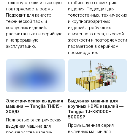
толщину стенки и высокую
стабильную геометрию
повторяемость формы.
изделия. Подходит для
Подходит для канистр,
толстостенных, технических
технической тары и
и крупногабаритных
корпусных изделий,
изделий, требующих
рассчитанных на серийную
сниженного веса, высокой
и непрерывную
жёсткости и повторяемости
эксплуатацию.
параметров в серийном
производстве.
Электрическая выдувная
Выдувная машина для
машина — Tongjia THE15–
крупных HDPE изделий —
30S/D
Tongjia TJ-KB1000–
5000SP
Полностью электрическая
Промышленная серия
выдувная машина для
выдувных машин для
производства изделий