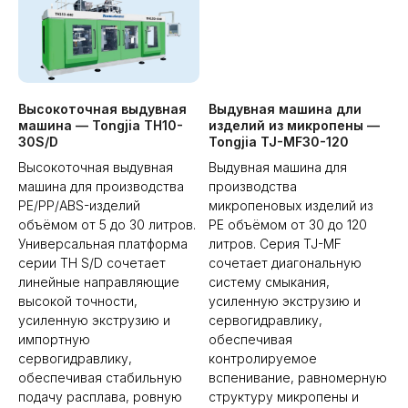
Высокоточная выдувная
Выдувная машина дли
машина — Tongjia TH10-
изделий из микропены —
30S/D
Tongjia TJ-MF30-120
Высокоточная выдувная
Выдувная машина для
машина для производства
производства
PE/PP/ABS-изделий
микропеновых изделий из
объёмом от 5 до 30 литров.
PE объёмом от 30 до 120
Универсальная платформа
литров. Серия TJ-MF
серии TH S/D сочетает
сочетает диагональную
линейные направляющие
систему смыкания,
высокой точности,
усиленную экструзию и
усиленную экструзию и
сервогидравлику,
импортную
обеспечивая
сервогидравлику,
контролируемое
обеспечивая стабильную
вспенивание, равномерную
подачу расплава, ровную
структуру микропены и